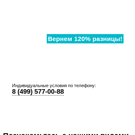
Нашли
дешевле?
Вернем 120% разницы!
Если наши аналогичные окна в другом месте,
дешевле чем у нас, предоставьте договор и мы
предоставим Вам супер-скидку!
Индивидуальные условия по телефону:
8 (499) 577-00-88