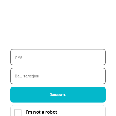
Наши окна — это стильный выбор для тех, кто
ценит чистоту форм и идеальную прозрачность. Они
созданы с вниманием к каждой детали, чтобы
подчеркнуть эстетичность интерьера и добавить
гармонию в пространство, наполнив его светом и
лёгкостью.
Заказать