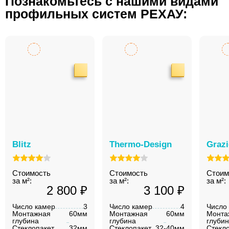
Познакомьтесь с нашими видами
профильных систем РЕХАУ:
Blitz
Thermo-Design
Graz
Стоимость
Стоимость
Стоим
за м²:
за м²:
за м²:
2 800 ₽
3 100 ₽
Число камер
3
Число камер
4
Число
Монтажная
60мм
Монтажная
60мм
Монта
глубина
глубина
глуби
Стеклопакет
32мм
Стеклопакет
32-40мм
Стекл