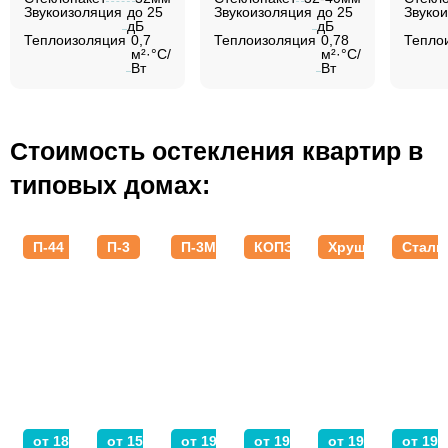
Звукоизоляция
до 25
Звукоизоляция
до 25
Звуко
дБ
дБ
Теплоизоляция
0,7
Теплоизоляция
0,78
Тепло
м²·°C/
м²·°C/
Вт
Вт
Стоимость остекления квартир в
типовых домах:
П-44
П-3
П-3М
КОПЭ
Хрущевки
Стали
от 18 800 ₽
от 15 200 ₽
от 19 400 ₽
от 19 000 ₽
от 19 840 ₽
от 19 