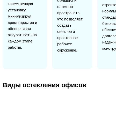
больших и
качественную
строит
сложных
установку,
нормам
пространств,
минимизируя
станда
что позволяет
время простоя и
безопа
создать
обеспечивая
обеспе
светлое и
аккуратность на
долгов
просторное
каждом этапе
надежн
рабочее
работы.
констру
окружение.
Виды остекления офисов